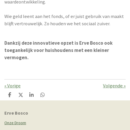
waardeontwikkeling.
Wie geld leent aan het fonds, of er juist gebruik van maakt
blijft vertrouwelijk. Zo houden we het sociaal zuiver.
Dankzij deze innovatieve opzet is Erve Bosco ook
toegankelijk voor huishoudens met een kleiner
vermogen.
«
Vorige
Volgende
»
D
D
S
D
e
e
h
e
l
e
a
l
e
l
r
e
Erve Bosco
n
e
n
Onze Droom