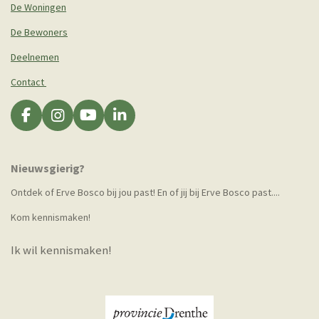
De Woningen
De Bewoners
Deelnemen
Contact
F
I
Y
L
a
n
o
i
c
s
u
n
e
t
T
k
Nieuwsgierig?
b
a
u
e
o
g
b
d
Ontdek of Erve Bosco bij jou past! En of jij bij Erve Bosco past....
o
r
e
I
Kom kennismaken!
k
a
n
m
Ik wil kennismaken!